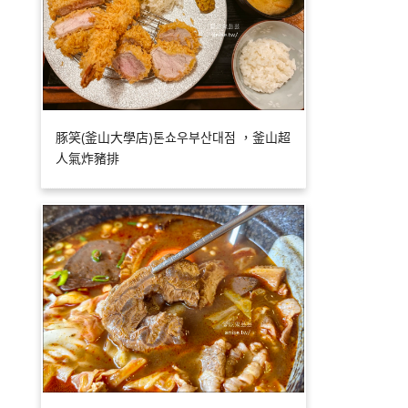
豚笑(釜山大學店)톤쇼우부산대점 ，釜山超
人氣炸豬排