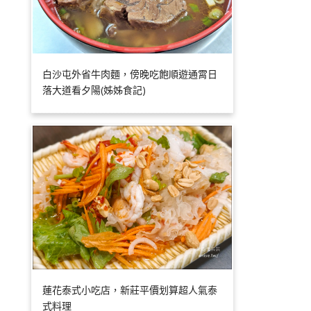
白沙屯外省牛肉麵，傍晚吃飽順遊通霄日
落大道看夕陽(姊姊食記)
蓮花泰式小吃店，新莊平價划算超人氣泰
式料理