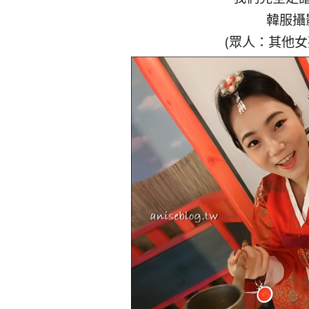
韓服攝
(眾人：其他女