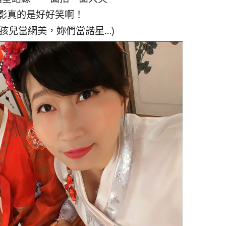
影真的是好好笑啊！
孩兒當網美，妳們當諧星…)