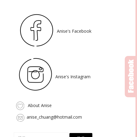
Anise's Facebook
Anise's Instagram
About Anise
anise_chuang@hotmail.com
搜