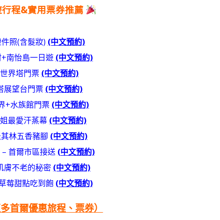
遊行程&實用票券推薦
件照(含髮妝)
(中文預約)
村+南怡島一日遊
(中文預約)
天世界塔門票
(中文預約)
塔展望台門票
(中文預約)
界+水族館門票
(中文預約)
小姐最愛汗蒸幕
(中文預約)
8米其林五香豬腳
(中文預約)
 – 首爾市區接送
(中文預約)
肌膚不老的秘密
(中文預約)
氣草莓甜點吃到飽
(中文預約)
更多首爾優惠旅程、票券）