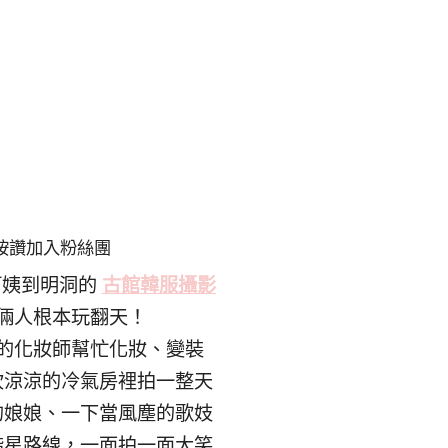
按讚加入粉絲團
阿姨到明洞的
古館韓服攝影
倆人根本玩翻天！
的化妝師幫忙化妝、變裝
吹涼涼的冷氣房裡拍一整天
的娘娘、一下當風塵的歌妓
諧星路線，一面拍一面大笑