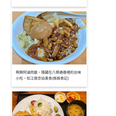
啊興阿滷肉飯，隱藏在八條通巷裡的台味
小吃，松江南京站美食(姊姊食記)