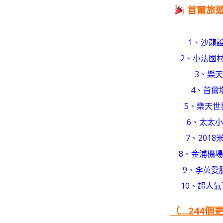
首爾旅
1、沙龍證
2、小法國
3、樂
4、首爾
5、樂天世
6、太太
7、201
8、金浦機場
9、李英愛
10、超人
（…244個