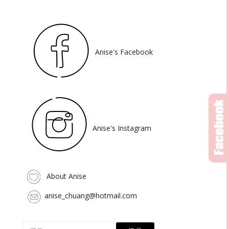
Anise's Facebook
Anise's Instagram
About Anise
anise_chuang@hotmail.com
搜