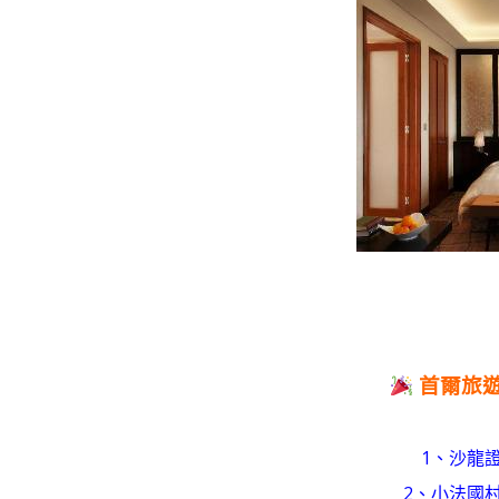
首爾旅
1、沙龍證
2、小法國