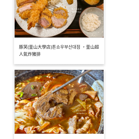
豚笑(釜山大學店)톤쇼우부산대점 ，釜山超
人氣炸豬排