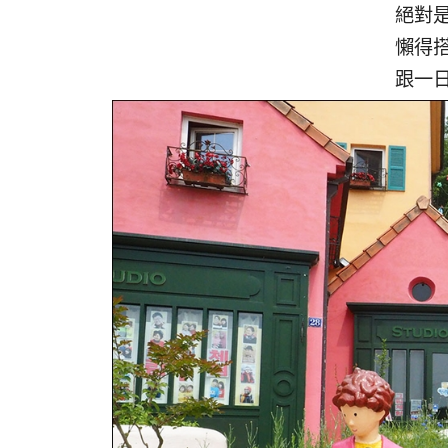
絕對
懶得
跟一