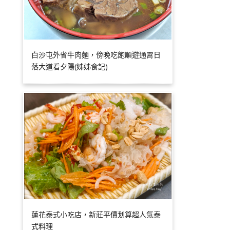
白沙屯外省牛肉麵，傍晚吃飽順遊通霄日
落大道看夕陽(姊姊食記)
蓮花泰式小吃店，新莊平價划算超人氣泰
式料理