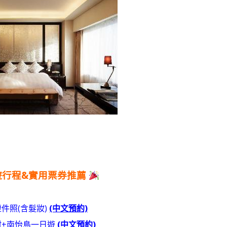
遊行程&實用票券推薦
件照(含髮妝)
(中文預約)
村+南怡島一日遊
(中文預約)