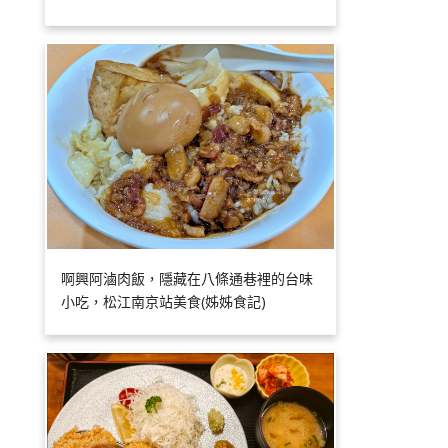
啊興阿滷肉飯，隱藏在八條通巷裡的台味
小吃，松江南京站美食(姊姊食記)