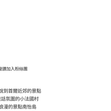
按讚加入粉絲團
說到首爾近郊的景點
童話氛圍的小法國村
浪漫的景點南怡島