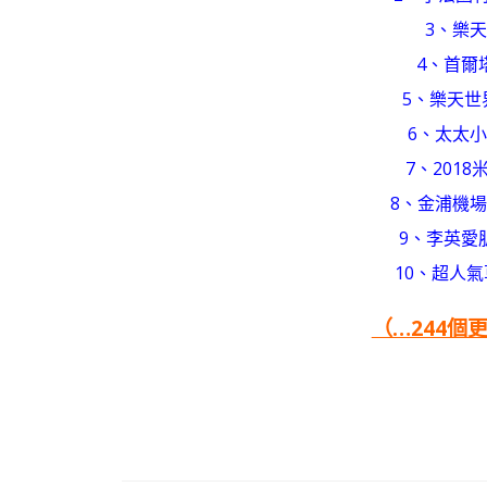
3、樂
4、首爾
5、樂天世
6、太太
7、201
8、金浦機場
9、李英愛
10、超人
（…244個