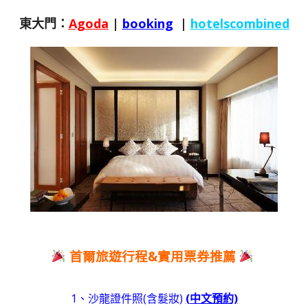
東大門：
Agoda
|
booking
|
hotelscombined
首爾旅遊行程&實用票券推薦
1、沙龍證件照(含髮妝)
(中文預約)