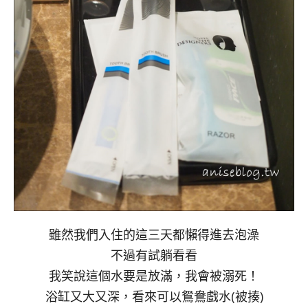
雖然我們入住的這三天都懶得進去泡澡
不過有試躺看看
我笑說這個水要是放滿，我會被溺死！
浴缸又大又深，看來可以鴛鴦戲水(被揍)