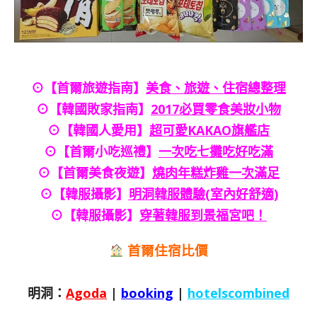
⊙【首爾旅遊指南】
美食、旅遊、住宿總整理
⊙【韓國敗家指南】
2017必買零食美妝小物
⊙【韓國人愛用】
超可愛KAKAO旗艦店
⊙【首爾小吃巡禮】
一次吃七攤吃好吃滿
⊙【首爾美食夜遊】
燒肉年糕炸雞一次滿足
⊙【韓服攝影】
明洞韓服體驗(室內好舒適)
⊙【韓服攝影】
穿著韓服到景福宮吧！
首爾住宿比價
明洞：
Agoda
|
booking
|
hotelscombined