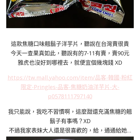
這款焦糖口味翹鬍子洋芋片，聽說在台灣賣很貴
今天一查果真如此，聽說有的7-11有賣，賣90元
雅虎也沒好到哪裡去，就便宜個幾塊錢 XD
https://tw.mall.yahoo.com/item/品客-韓國-粉紅
限定-Pringles-品客-焦糖奶油洋芋片-大-
p0578111797140
我只能說，我吃不習慣啊，這麼甜還充滿焦糖的翹
鬍子有事嗎？XD
不過我家表妹大人還是很喜歡的，給，通通給她…