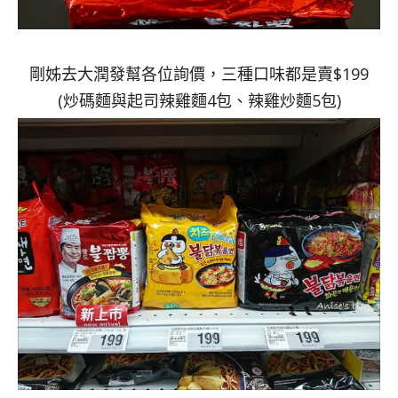
剛姊去大潤發幫各位詢價，三種口味都是賣$199
(炒碼麵與起司辣雞麵4包、辣雞炒麵5包)