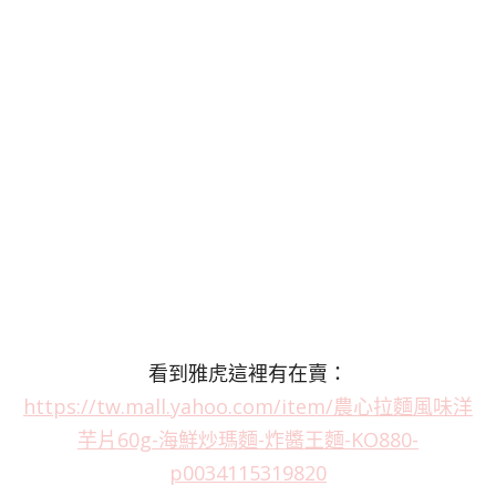
看到雅虎這裡有在賣：
https://tw.mall.yahoo.com/item/農心拉麵風味洋
芋片60g-海鮮炒瑪麵-炸醬王麵-KO880-
p0034115319820