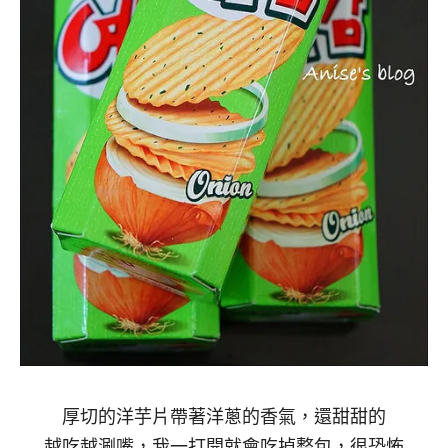
厚切的洋芋片帶著洋蔥的香氣，還甜甜的
越吃越涮嘴，我一打開就會吃掉整包，很恐怖