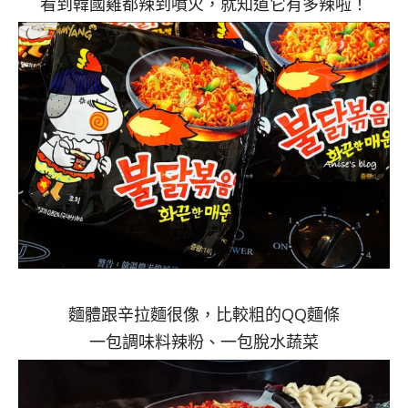
看到韓國雞都辣到噴火，就知道它有多辣啦！
麵體跟辛拉麵很像，比較粗的QQ麵條
一包調味料辣粉、一包脫水蔬菜