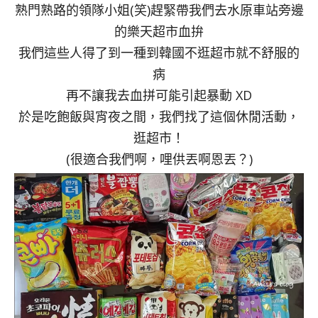
熟門熟路的領隊小姐(笑)趕緊帶我們去水原車站旁邊
的樂天超市血拚
我們這些人得了到一種到韓國不逛超市就不舒服的
病
再不讓我去血拼可能引起暴動 XD
於是吃飽飯與宵夜之間，我們找了這個休閒活動，
逛超市！
(很適合我們啊，哩供丟啊恩丟？)