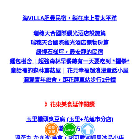
海VILLA胆曼民宿，躺在床上看太平洋
瑞穗天合國際觀光酒店設施篇
瑞穗天合國際觀光酒店寵物房篇
緩慢石梯坪，最安靜的民宿
麵包樹舍 | 超強森林早餐總有一天要吃到 *握拳*
童話裡的森林蘑菇屋 | 花見幸福超浪漫童話小屋
洄瀾青年旅舍，距花蓮車站步行2分鐘
》花東美食延伸閱讀
玉里橋頭臭豆腐 (玉里+花蓮市分店)
玉里激推北方早點
浪花丸 かき氷·島食，超可愛沖繩風冰品小店