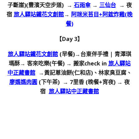
子斷崖)(豐濱天空步道) →
石雨傘
→
三仙台
→ 夜
宿
旅人驛站鐵花文創館
→
阿咪米苔目+阿鋐炸雞(晚
餐)
【Day 3】
旅人驛站鐵花文創館
(早餐)→台東伴手禮 | 青澤琪
瑪酥→ 客來吃樂(午餐) → 搬家check in
旅人驛站
中正藏書館
→黃記蔥油餅(仁和店)、林家臭豆腐、
廖媽媽肉圓
(下午茶) → 7里香 (晚餐+宵夜) → 夜
宿
旅人驛站中正藏書館