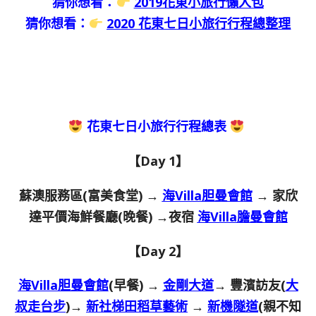
猜你想看：
2019花東小旅行懶人包
猜你想看：
2020 花東七日小旅行行程總整理
花東七日小旅行行程總表
【Day 1】
蘇澳服務區(富美食堂) →
海Villa胆曼會館
→ 家欣
達平價海鮮餐廳(晚餐) →夜宿
海Villa膽曼會館
【Day 2】
海Villa胆曼會館
(早餐) →
金剛大道
→ 豐濱訪友(
大
叔走台步
)→
新社梯田稻草藝術
→
新機隧道
(親不知