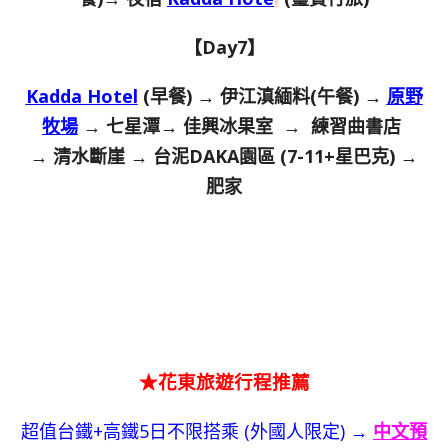
【Day7】
Kadda Hotel
(早餐) → 伊江滇緬料(午餐) →
原野
牧場
→ 七星潭→ 佳興冰果室 → 練習曲書店
→ 清水斷崖 → 台泥DAKA園區 (7-11+星巴克) →
肥家
★花東旅遊行程推薦
超值台鐵+高鐵5日不限搭乘 (外國人限定) →
中文預