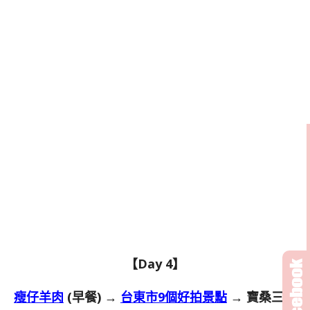
【Day 4】
瘦仔羊肉
(早餐) →
台東市9個好拍景點
→ 寶桑三代