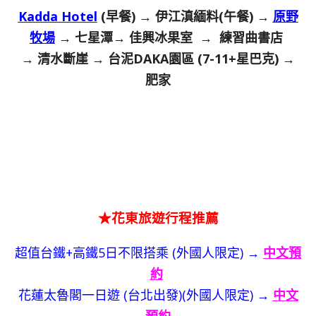
Kadda Hotel
(早餐) → 伊江滇緬料(午餐) →
原野
牧場
→ 七星潭→ 佳興冰果室 → 練習曲書店
→ 清水斷崖 → 台泥DAKA園區 (7-11+星巴克) →
肥家
★花東旅遊行程推薦
超值台鐵+高鐵5日不限搭乘 (外國人限定) →
中文預
約
花蓮太魯閣一日遊 (台北出發)(外國人限定) →
中文
預約