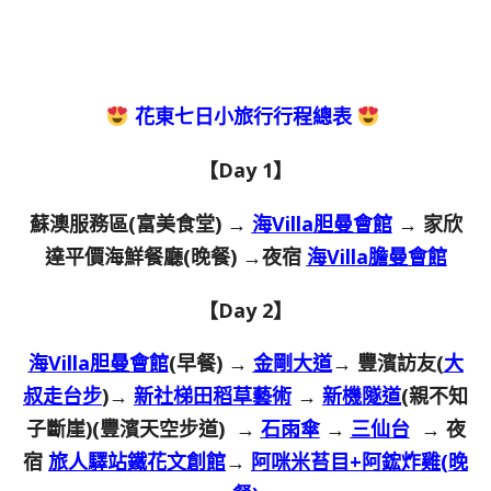
花東七日小旅行行程總表
【Day 1】
蘇澳服務區(富美食堂) →
海Villa胆曼會館
→ 家欣
達平價海鮮餐廳(晚餐) →夜宿
海Villa膽曼會館
【Day 2】
海Villa胆曼會館
(早餐) →
金剛大道
→ 豐濱訪友(
大
叔走台步
)→
新社梯田稻草藝術
→
新機隧道
(親不知
子斷崖)(豐濱天空步道) →
石雨傘
→
三仙台
→ 夜
宿
旅人驛站鐵花文創館
→
阿咪米苔目+阿鋐炸雞(晚