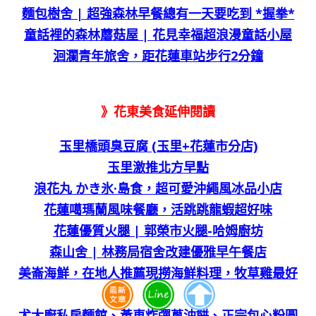
麵包樹舍 | 超強森林早餐總有一天要吃到 *握拳*
童話裡的森林蘑菇屋 | 花見幸福超浪漫童話小屋
洄瀾青年旅舍，距花蓮車站步行2分鐘
》花東美食延伸閱讀
玉里橋頭臭豆腐 (玉里+花蓮市分店)
玉里激推北方早點
浪花丸 かき氷·島食，超可愛沖繩風冰品小店
花蓮噶瑪蘭風味餐廳，活跳跳龍蝦超好味
花蓮優質火腿 | 郭榮市火腿-哈姆廚坊
森山舍 | 林務局宿舍改建優雅早午餐店
美崙海鮮，
在地人推薦
現撈海鮮料理，牧草雞最好
吃！
尤大廚私房麵館、黃車炸彈蔥油餅、正宗包心粉圓