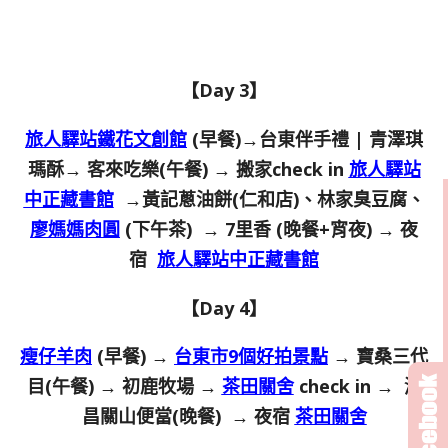
【Day 3】
旅人驛站鐵花文創館
(早餐)→台東伴手禮 | 青澤琪
瑪酥→ 客來吃樂(午餐) → 搬家check in
旅人驛站
中正藏書館
→黃記蔥油餅(仁和店)、林家臭豆腐、
廖媽媽肉圓
(下午茶) → 7里香 (晚餐+宵夜) → 夜
宿
旅人驛站中正藏書館
【Day 4】
瘦仔羊肉
(早餐) →
台東市9個好拍景點
→ 寶桑三代
目(午餐) → 初鹿牧場 →
茶田關舍
check in → 源
昌關山便當(晚餐) → 夜宿
茶田關舍