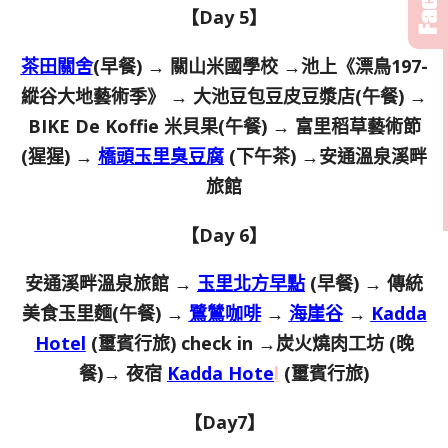
【Day 5】
茶田關舍
(早餐) → 關山米國學校 →池上《漂鳥197-
縱谷大地藝術季》 → 大池豆包豆皮豆漿店(午餐) →
BIKE De Koffie 米貝果(午餐) → 富里稻草藝術節
(猩猩) →
橋頭玉里臭豆腐
(下午茶) →安通溫泉溪畔
旅館
【Day 6】
安通溪畔溫泉旅館 →
玉里北方早點
(早餐) → 傳統
美食玉里麵(午餐) →
鷺鷥咖啡
→
海崖谷
→
Kadda
Hotel
(璽賓行旅) check in →炭火燒肉工坊 (晚
餐)→ 夜宿
Kadda Hote
l
(璽賓行旅)
【Day7】