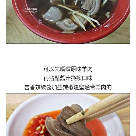
可以先嚐嚐原味羊肉
再沾點醬汁換換口味
吉香辣椒醬加些辣椒還蠻適合羊肉的