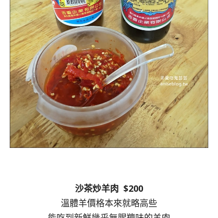
沙茶炒羊肉 $200
溫體羊價格本來就略高些
能吃到新鮮幾乎無腥羶味的羊肉