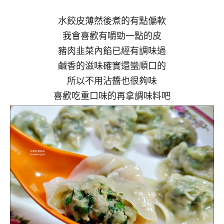
水餃皮薄然後煮的有點偏軟
我會喜歡有嚼勁一點的皮
豬肉韭菜內餡已經有調味過
鹹香的滋味確實還蠻順口的
所以不用沾醬也很夠味
喜歡吃重口味的再拿調味料吧