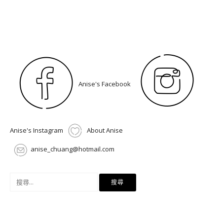
Anise's Facebook
Anise's Instagram
About Anise
anise_chuang@hotmail.com
搜
尋
關
鍵