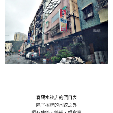
春興水餃店的價目表
除了招牌的水餃之外
還有熱炒、炒飯、麵食等