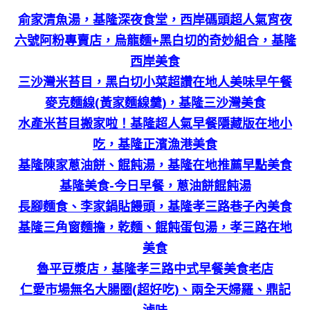
俞家清魚湯，基隆深夜食堂，西岸碼頭超人氣宵夜
六號阿粉專賣店，烏龍麵+黑白切的奇妙組合，基隆
西岸美食
三沙灣米苔目，黑白切小菜超讚在地人美味早午餐
麥克麵線(黃家麵線羹)，基隆三沙灣美食
水產米苔目搬家啦！基隆超人氣早餐隱藏版在地小
吃，基隆正濱漁港美食
基隆陳家蔥油餅、餛飩湯，基隆在地推薦早點美食
基隆美食-今日早餐，蔥油餅餛飩湯
長腳麵食、李家鍋貼饅頭，基隆孝三路巷子內美食
基隆三角窗麵擔，乾麵、餛飩蛋包湯，孝三路在地
美食
魯平豆漿店，基隆孝三路中式早餐美食老店
仁愛市場無名大腸圈(超好吃)、兩全天婦羅、鼎記
滷味