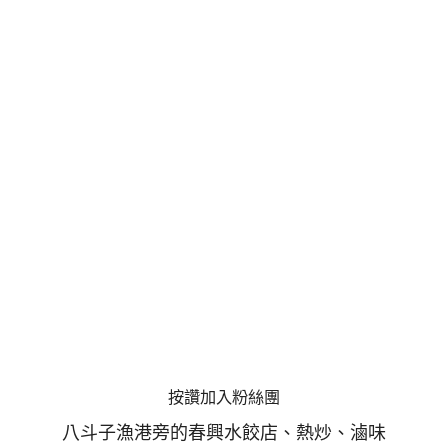
按讚加入粉絲團
八斗子漁港旁的春興水餃店、熱炒、滷味