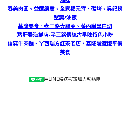
春美肉圓、益麵線羹、全家福元宵、碳烤、吳記螃
蟹羹/油飯
基隆美食．孝三路大腸圈、蒸內臟黑白切
豬肝腸海鮮店-孝三路傳統古早味特色小吃
信奕牛肉麵、ㄚ西瑞方紅茶老店，基隆隱藏版平價
美食
用LINE傳送
按讚加入粉絲團