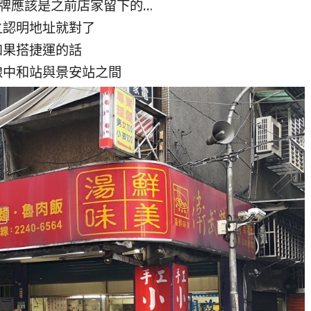
牌應該是之前店家留下的…
之認明地址就對了
如果搭捷運的話
線中和站與景安站之間