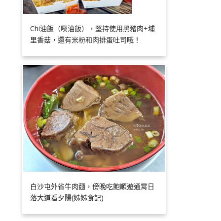
Chi油飯（喫油飯），堅持使用黑豬肉+埔
里香菇，還有米粉和肉排蛋吐司哦！
白沙屯外省牛肉麵，傍晚吃飽順遊通霄日
落大道看夕陽(姊姊食記)