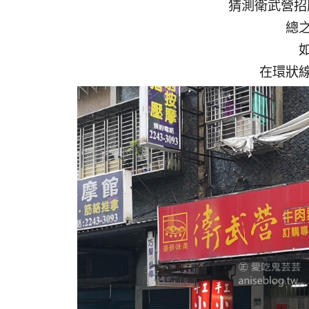
猜測衛武營招
總
在環狀