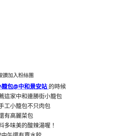
按讚加入粉絲團
小籠包@中和景安站
的時候
薦這家中和連勝街小籠包
手工小籠包不只肉包
還有高麗菜包
料多味美的酸辣湯喔！
說中午還有賣水餃