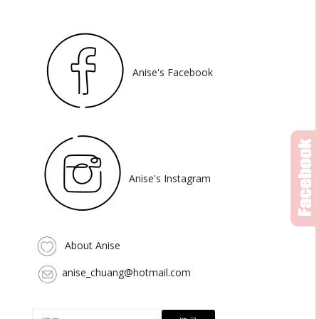
Anise's Facebook
Anise's Instagram
About Anise
anise_chuang@hotmail.com
搜