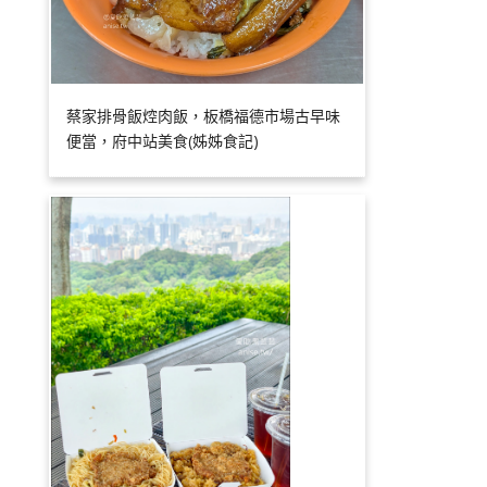
蔡家排骨飯焢肉飯，板橋福德市場古早味
便當，府中站美食(姊姊食記)