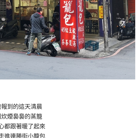
流報到的這天清晨
到炊煙裊裊的蒸籠
心都跟著暖了起來
走進連勝街小籠包