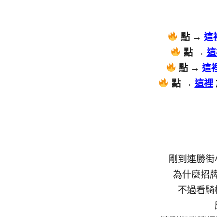
點 →
這
點 →
這
點 →
這
點 →
這裡
剛到連勝街
為什麼招
不過看騎