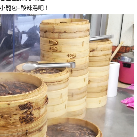
小籠包+酸辣湯吧！