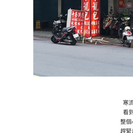
寒
看
整個
趕緊