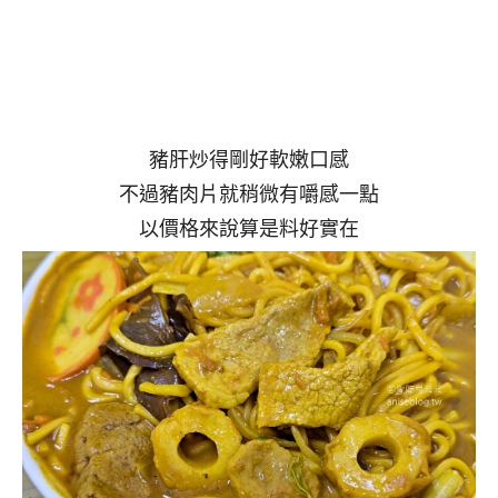
豬肝炒得剛好軟嫩口感
不過豬肉片就稍微有嚼感一點
以價格來說算是料好實在