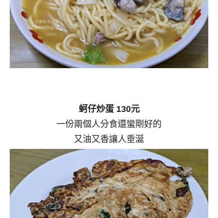
蚵仔炒蛋 130元
一份兩個人分食還蠻剛好的
又油又香讓人垂涎