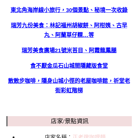
東北角海岸線小旅行，30個景點、秘境一次收錄
瑞芳九份美食：林記福州胡椒餅、阿柑姨、古早
丸、阿蘭草仔粿…等
瑞芳美食廣場21號米苔目、阿霞龍鳳腿
食不厭金瓜石山城間隱藏版食堂
散散步咖啡，隱身山城小徑的老屋咖啡館，祈堂老
街彩虹階梯
店家/景點資訊
店家名稱：
正老牌咖哩麵