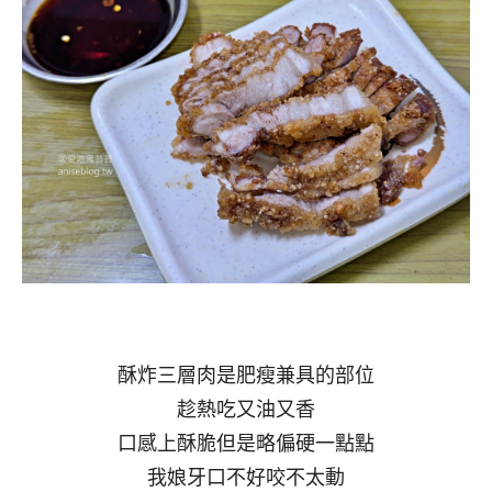
酥炸三層肉是肥瘦兼具的部位
趁熱吃又油又香
口感上酥脆但是略偏硬一點點
我娘牙口不好咬不太動