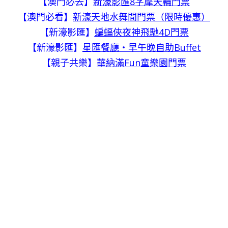
【澳門必去】
新濠影匯8字摩天輪門票
【澳門必看】
新濠天地水舞間門票（限時優惠）
【新濠影匯】
蝙蝠俠夜神飛馳4D門票
【新濠影匯】
星匯餐廳・早午晚自助Buffet
【親子共樂】
華納滿Fun童樂園門票