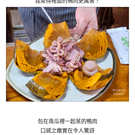
我覺得裡面的鴨肉更厲害！
包在南瓜裡一起蒸的鴨肉
口感之嫩實在令人驚訝