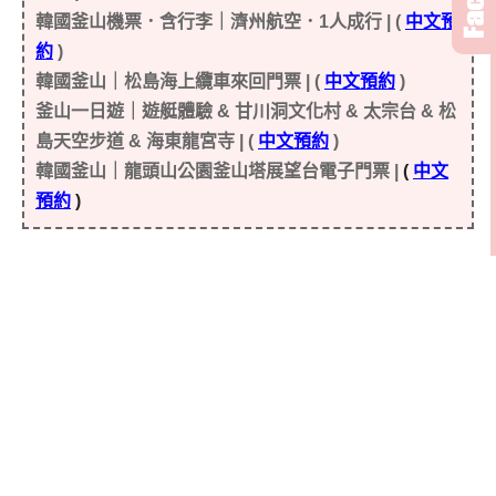
韓
國釜山機票．含行李｜濟州航空．1人成行 | (
中文預
約
)
韓國釜山｜松島海上纜車來回門票 | (
中文預約
)
釜山一日遊｜遊艇體驗 & 甘川洞文化村 & 太宗台 & 松
島天空步道 & 海東龍宮寺 | (
中文預約
)
韓國釜山｜龍頭山公園釜山塔展望台電子門票 |
(
中文
預約
)