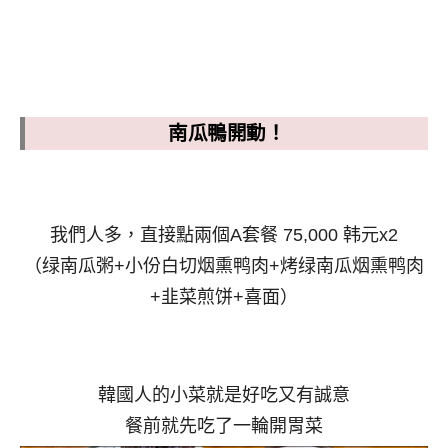
南瓜鴨開動！
我們人多，直接點兩個A套餐 75,000 韩元x2
（绿南瓜粥+小份白切烟熏鸭肉+烤绿南瓜烟熏鸭肉
+韭菜煎饼+喜面）
韓國人的小菜就是好吃又有誠意
餐前就先吃了一輪開胃菜