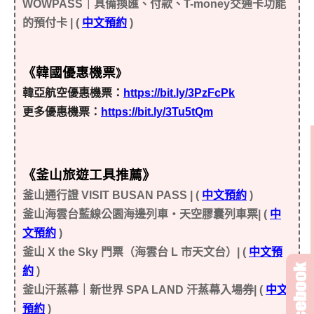
WOWPASS｜具備換匯、付款、T-money交通卡功能
的預付卡 | (
中文預約
)
《韓國優惠機票
》
韓亞航空優惠機票：
https://bit.ly/3PzFcPk
更多優惠機票：
https://bit.ly/3Tu5tQm
《釜山旅遊工具推薦
》
釜山通行證 VISIT BUSAN PASS | (
中文預約
)
釜山海雲台藍線公園海邊列車・天空膠囊列車票| (
中
文預約
)
釜山 X the Sky 門票（海雲台 L 市天文台）| (
中文預
約
)
釜山汗蒸幕｜新世界 SPA LAND 汗蒸幕入場券| (
中文
預約
)