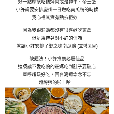
好一點應該吃個烤肉或是韓牛、帝王蟹
小許說要安排慶州一日遊吃南瓜鴨的時候
我心裡其實有點抗拒欸！
因為我跟莊媽都沒有很喜歡吃家禽
但是秉持著對小許的信賴
就讓小許安排了鄉之味南瓜鴨 (호박고을)
破題法！小許推薦必屬佳品
這餐讓不愛吃鴨的莊媽吃到肚子要破店
直呼超級好吃，回台灣還念念不忘
超誇張的啦！哈！