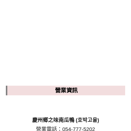
營業資訊
慶州鄉之味南瓜鴨 (호박고을)
營業電話：054-777-5202