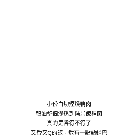
小份白切煙燻鴨肉
鴨油整個滲透到糯米飯裡面
真的是香得不得了
又香又Q的飯，還有一點點鍋巴